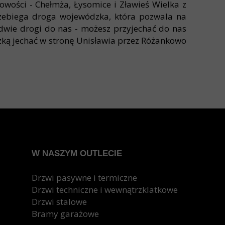
owości - Chełmża, Łysomice i Zławieś Wielka z
rzebiega droga wojewódzka, która pozwala na
dwie drogi do nas - możesz przyjechać do nas
zką jechać w stronę Unisławia przez Różankowo
W NASZYM OUTLECIE
zwalają znacznie obniżyć koszty ogrzewania i
Drzwi pasywne i termiczne
Drzwi techniczne i wewnątrzklatkowe
ymiany.
Drzwi stalowe
y środowiska.
Bramy garażowe