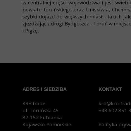
w centralnej części województwa i jest świet
powiatu toruńskiego oraz Unisławia, Chełmn
szybki dojazd do większych miast - takich j
zjeżdżając z drogi Bydgoszcz - Toruń w miejs
i Pigżę.
Dlaczego warto wybrać drzwi z pianką poliure
ADRES I SIEDZIBA
KONTAKT
Oszczędność energii:
Dzięki doskonałej izol
chłodzenia.
KRB trade
krb@krb-trad
Wyższy komfort życia:
ul. Toruńska 45
Cisza i ciepło w dom
+48 602 851 
Długa żywotność:
87-152 Łubianka
Drzwi z pianką poliuretan
Ochrona środowiska:
Kujawsko-Pomorskie
Wybierając drzwi z pi
Polityka pryw