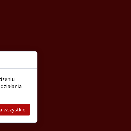
ądzeniu
działania
a wszystkie