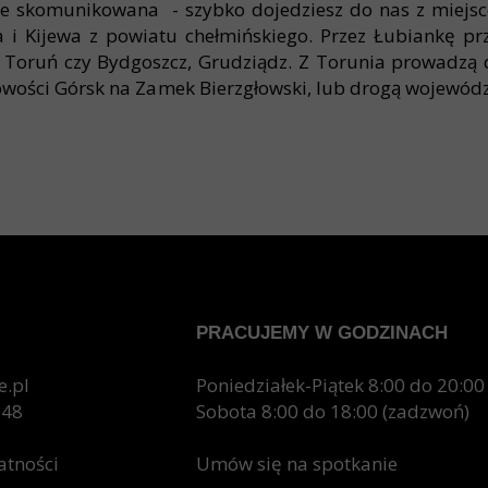
nie skomunikowana - szybko dojedziesz do nas z miejsc
a i Kijewa z powiatu chełmińskiego. Przez Łubiankę p
ak Toruń czy Bydgoszcz, Grudziądz. Z Torunia prowadzą 
cowości Górsk na Zamek Bierzgłowski, lub drogą wojewód
tanową?
PRACUJEMY W GODZINACH
acji termicznej drzwi z pianką poliuretanową po
e.pl
Poniedziałek-Piątek 8:00 do 20:00
u to gwarancja lepszego samopoczucia.
348
Sobota 8:00 do 18:00 (zadzwoń)
ową posłużą przez wiele lat bez konieczności w
anką poliuretanową, przyczyniasz się do ochron
atności
Umów się na spotkanie