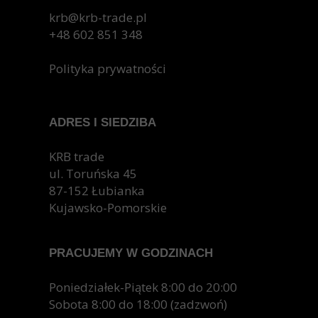
Oszczędność energii:
Dzięki doskonałej
krb@krb-trade.pl
izolacji termicznej drzwi z pianką
+48 602 851 348
poliuretanową pozwalają znacznie obniżyć
koszty ogrzewania i chłodzenia.
Polityka prywatności
Wyższy komfort życia:
Cisza i ciepło w
domu to gwarancja lepszego
samopoczucia.
ADRES I SIEDZIBA
Długa żywotność:
Drzwi z pianką
poliuretanową posłużą przez wiele lat bez
KRB trade
konieczności wymiany.
ul. Toruńska 45
Ochrona środowiska:
Wybierając drzwi z
87-152 Łubianka
pianką poliuretanową, przyczyniasz się do
Kujawsko-Pomorskie
ochrony środowiska.
Podsumowanie
PRACUJEMY W GODZINACH
Drzwi z pianką poliuretanową to inwestycja w
przyszłość. Dzięki swoim wyjątkowym właściwościom
Poniedziałek-Piątek 8:00 do 20:00
zapewniają komfort, bezpieczeństwo i trwałość. Jeśli
Sobota 8:00 do 18:00 (zadzwoń)
chcesz cieszyć się ciepłem, ciszą i niskimi rachunkami