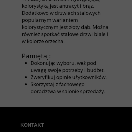
kolorystyką jest antracyt i brąz.
Dodatkowo w drzwiach stalowych
popularnym wariantem
kolorystycznym jest złoty dąb. Można
również spotkać stalowe drzwi białe i
w kolorze orzecha.
Pamiętaj:
Dokonując wyboru, weź pod
uwagę swoje potrzeby i budżet.
Zweryfikuj opinie użytkowników.
Skorzystaj z fachowego
doradztwa w salonie sprzedaży.
Dlaczego warto wybrać drzwi z pianką
poliuretanową?
KONTAKT