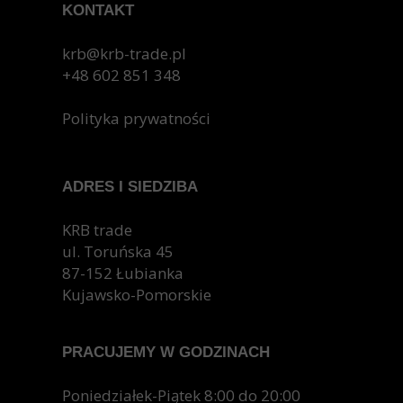
KONTAKT
Oszczędność energii:
Dzięki doskonałej
krb@krb-trade.pl
izolacji termicznej drzwi z pianką
+48 602 851 348
poliuretanową pozwalają znacznie obniżyć
koszty ogrzewania i chłodzenia.
Polityka prywatności
Wyższy komfort życia:
Cisza i ciepło w
domu to gwarancja lepszego
samopoczucia.
ADRES I SIEDZIBA
Długa żywotność:
Drzwi z pianką
poliuretanową posłużą przez wiele lat bez
KRB trade
konieczności wymiany.
ul. Toruńska 45
Ochrona środowiska:
Wybierając drzwi z
87-152 Łubianka
pianką poliuretanową, przyczyniasz się do
Kujawsko-Pomorskie
ochrony środowiska.
Podsumowanie
PRACUJEMY W GODZINACH
Drzwi z pianką poliuretanową to inwestycja w
przyszłość. Dzięki swoim wyjątkowym właściwościom
Poniedziałek-Piątek 8:00 do 20:00