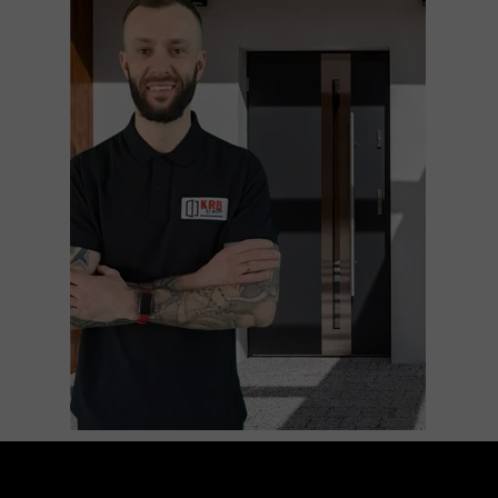
Dlaczego warto wybrać drzwi z pianką
poliuretanową?