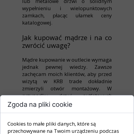
lub metalowe drzwi o solidnym
wypełnieniu i wielopunktowych
zamkach, płacąc ułamek ceny
katalogowej.
Jak kupować mądrze i na co
zwrócić uwagę?
Mądre kupowanie w outlecie wymaga
jednak pewnej wiedzy. Zawsze
zachęcam moich klientów, aby przed
wizytą w KRB trade dokładnie
zmierzyli otwór montażowy. W
przypadku drzwi outletowych
dostępność rozmiarów jest
Zgoda na pliki cookie
ograniczona do tego, co aktualnie
mamy na stanie. Jeśli jednak Twój
Cookies to małe pliki danych, które są
otwór jest standardowy, szansa na
przechowywane na Twoim urządzeniu podczas
znalezienie perełki w kolorze