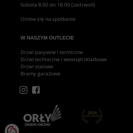
zapewniają komfort, bezpieczeństwo i trwałość. Jeśli
Sobota 8:00 do 18:00 (zadzwoń)
chcesz cieszyć się ciepłem, ciszą i niskimi rachunkami
za ogrzewanie, warto zdecydować się właśnie na takie
Umów się na spotkanie
drzwi.
W NASZYM OUTLECIE
Drzwi pasywne i termiczne
Drzwi techniczne i wewnątrzklatkowe
Drzwi stalowe
Bramy garażowe