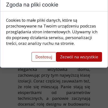
Zgoda na pliki cookie
kompromisu. Jako ekspert w KRB
trade staram się być wtedy
mediatorem. Pokazuję, że drzwi
Cookies to małe pliki danych, które są
termiczne o świetnych parametrach
przechowywane na Twoim urządzeniu podczas
mogą być jednocześnie piękne i
przeglądania stron internetowych. Używamy ich
wykończone w modnym
do poprawy działania serwisu, personalizacji
antracycie czy wymarzonym dębie.
treści, oraz analizy ruchu na stronie.
Współczesna technologia pozwala na
Dostosuj
Zezwól na wszystkie
to, by drzwi metalowe nie wyglądały
jak wejście do magazynu, lecz jak
elegancka wizytówka domu,
zachowując przy tym najwyższą klasę
izolacji. Coraz częściej zauważam też,
że role się mieszają. Panie stają się
ekspertkami od parametrów
technicznych, a panowie zaczynają
doceniać rolę designu w budowaniu