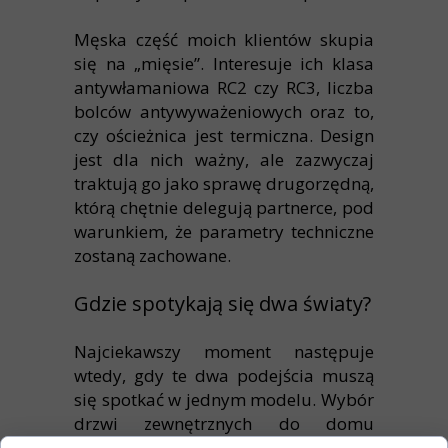
Męska część moich klientów skupia
się na „mięsie”. Interesuje ich klasa
antywłamaniowa RC2 czy RC3, liczba
bolców antywyważeniowych oraz to,
czy ościeżnica jest termiczna. Design
jest dla nich ważny, ale zazwyczaj
traktują go jako sprawę drugorzędną,
którą chętnie delegują partnerce, pod
warunkiem, że parametry techniczne
zostaną zachowane.
Gdzie spotykają się dwa światy?
Najciekawszy moment następuje
wtedy, gdy te dwa podejścia muszą
się spotkać w jednym modelu. Wybór
drzwi zewnętrznych do domu
jednorodzinnego to często sztuka