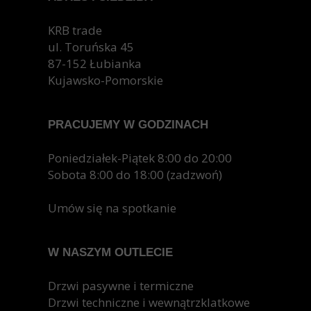
Długa żywotność:
Drzwi z pianką
poliuretanową posłużą przez wiele lat bez
KRB trade
konieczności wymiany.
ul. Toruńska 45
Ochrona środowiska:
Wybierając drzwi z
87-152 Łubianka
pianką poliuretanową, przyczyniasz się do
Kujawsko-Pomorskie
ochrony środowiska.
Podsumowanie
PRACUJEMY W GODZINACH
Drzwi z pianką poliuretanową to inwestycja w
przyszłość. Dzięki swoim wyjątkowym właściwościom
Poniedziałek-Piątek 8:00 do 20:00
zapewniają komfort, bezpieczeństwo i trwałość. Jeśli
Sobota 8:00 do 18:00 (zadzwoń)
chcesz cieszyć się ciepłem, ciszą i niskimi rachunkami
za ogrzewanie, warto zdecydować się właśnie na takie
Umów się na spotkanie
drzwi.
W NASZYM OUTLECIE
Drzwi pasywne i termiczne
Drzwi techniczne i wewnątrzklatkowe