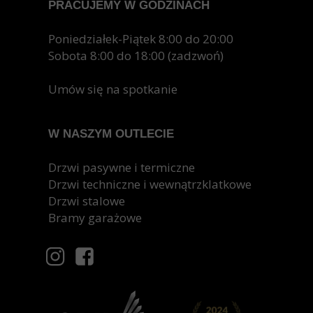
PRACUJEMY W GODZINACH
Drzwi z pianką poliuretanową to inwestycja w
przyszłość. Dzięki swoim wyjątkowym właściwościom
Poniedziałek-Piątek 8:00 do 20:00
zapewniają komfort, bezpieczeństwo i trwałość. Jeśli
Sobota 8:00 do 18:00 (zadzwoń)
chcesz cieszyć się ciepłem, ciszą i niskimi rachunkami
za ogrzewanie, warto zdecydować się właśnie na takie
Umów się na spotkanie
drzwi.
W NASZYM OUTLECIE
Drzwi pasywne i termiczne
Drzwi techniczne i wewnątrzklatkowe
Drzwi stalowe
Bramy garażowe