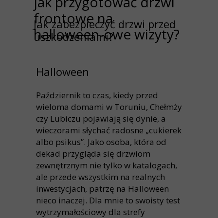
jak przygotować drzwi
frontowe na
Jak zabezpieczyć drzwi przed
halloween-owe wizyty?
uszkodzeniami?
Halloween
Październik to czas, kiedy przed
wieloma domami w Toruniu, Chełmży
czy Lubiczu pojawiają się dynie, a
wieczorami słychać radosne „cukierek
albo psikus”. Jako osoba, która od
dekad przygląda się drzwiom
zewnętrznym nie tylko w katalogach,
ale przede wszystkim na realnych
inwestycjach, patrzę na Halloween
nieco inaczej. Dla mnie to swoisty test
wytrzymałościowy dla strefy