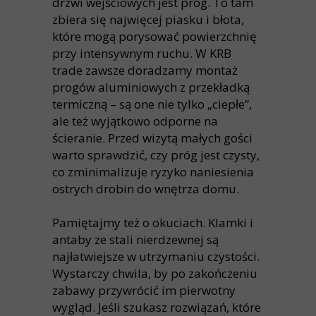
drzwi wejściowych jest próg. To tam
zbiera się najwięcej piasku i błota,
które mogą porysować powierzchnię
przy intensywnym ruchu. W KRB
trade zawsze doradzamy montaż
progów aluminiowych z przekładką
termiczną – są one nie tylko „ciepłe”,
ale też wyjątkowo odporne na
ścieranie. Przed wizytą małych gości
warto sprawdzić, czy próg jest czysty,
co zminimalizuje ryzyko naniesienia
ostrych drobin do wnętrza domu.
Pamiętajmy też o okuciach. Klamki i
antaby ze stali nierdzewnej są
najłatwiejsze w utrzymaniu czystości.
Wystarczy chwila, by po zakończeniu
zabawy przywrócić im pierwotny
wygląd. Jeśli szukasz rozwiązań, które